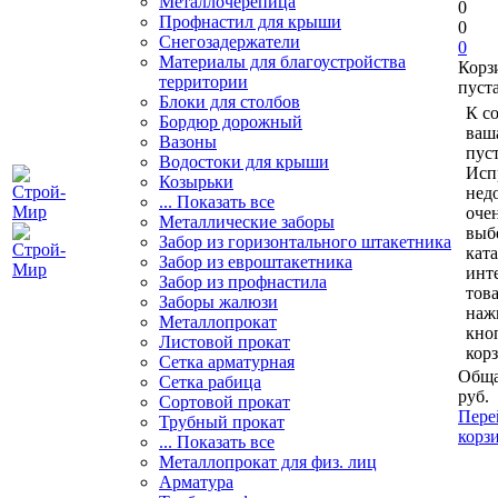
Металлочерепица
0
Профнастил для крыши
0
Снегозадержатели
0
Материалы для благоустройства
Корз
территории
пуст
Блоки для столбов
К с
Бордюр дорожный
ваш
Вазоны
пуст
Водостоки для крыши
Исп
Козырьки
нед
... Показать все
очен
Металлические заборы
выб
Забор из горизонтального штакетника
кат
Забор из евроштакетника
инт
Забор из профнастила
тов
Заборы жалюзи
наж
Металлопрокат
кно
Листовой прокат
кор
Сетка арматурная
Обща
Сетка рабица
руб.
Сортовой прокат
Пере
Трубный прокат
корз
... Показать все
Металлопрокат для физ. лиц
Арматура