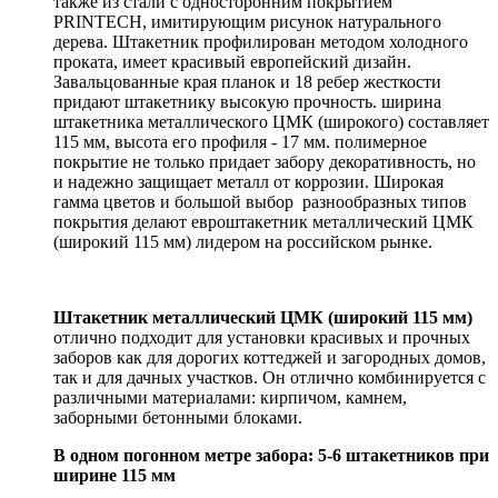
также из стали с односторонним покрытием
PRINTECH, имитирующим рисунок натурального
дерева. Штакетник профилирован методом холодного
проката, имеет красивый европейский дизайн.
Завальцованные края планок и 18 ребер жесткости
придают штакетнику высокую прочность. ширина
штакетника металлического ЦМК (широкого) составляет
115 мм, высота его профиля - 17 мм. полимерное
покрытие не только придает забору декоративность, но
и надежно защищает металл от коррозии. Широкая
гамма цветов и большой выбор разнообразных типов
покрытия делают евроштакетник металлический ЦМК
(широкий 115 мм) лидером на российском рынке.
Штакетник металлический ЦМК (широкий 115 мм)
отлично подходит для установки красивых и прочных
заборов как для дорогих коттеджей и загородных домов,
так и для дачных участков. Он отлично комбинируется с
различными материалами: кирпичом, камнем,
заборными бетонными блоками.
В одном погонном метре забора: 5-6 штакетников при
ширине 115 мм