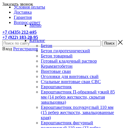
Заказать звонок
Условия оплаты
Доставка
Гарантия
Вопрос-ответ
Меню
+7 (3435) 212-095
+7 (922) 183-20-95
Каталог
Бетон
Вход
Регистрация
Бетон гидротехнический
Бетон товарный
Готовый кладочный раствор
Керамзитобетон
Винтовые сваи
Оголовки для винтовых свай
Стальные винтовые сваи СВС
Евроштакетник
Евроштакетник П-образный узкий 85
мм (14 ребер жесткости, скрытая
завальцовка)
Евроштакетник полукруглый 110 мм
(15 ребер жесткости, завальцованные
края)
Евроштакетник фигурный
полукруглый 110 мм (33 ребра