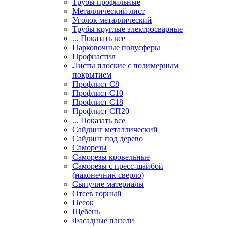
Трубы профильные
Металлический лист
Уголок металлический
Трубы круглые электросварные
... Показать все
Парковочные полусферы
Профнастил
Листы плоские с полимерным
покрытием
Профлист С8
Профлист С10
Профлист С18
Профлист СП20
... Показать все
Сайдинг металлический
Cайдинг под дерево
Саморезы
Саморезы кровельные
Саморезы с пресс-шайбой
(наконечник сверло)
Сыпучие материалы
Отсев горный
Песок
Щебень
Фасадные панели