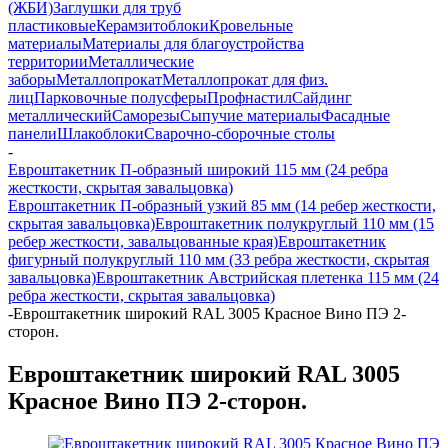
(ЖБИ)
Заглушки для труб
пластиковые
Керамзитоблоки
Кровельные
материалы
Материалы для благоустройства
территории
Металлические
заборы
Металлопрокат
Металлопрокат для физ.
лиц
Парковочные полусферы
Профнастил
Сайдинг
металлический
Саморезы
Сыпучие материалы
Фасадные
панели
Шлакоблоки
Сварочно-сборочные столы
-
Евроштакетник П-образный широкий 115 мм (24 ребра
жесткости, скрытая завальцовка)
Евроштакетник П-образный узкий 85 мм (14 ребер жесткости,
скрытая завальцовка)
Евроштакетник полукруглый 110 мм (15
ребер жесткости, завальцованные края)
Евроштакетник
фигурный полукруглый 110 мм (33 ребра жесткости, скрытая
завальцовка)
Евроштакетник Австрийская плетенка 115 мм (24
ребра жесткости, скрытая завальцовка)
-
Евроштакетник широкий RAL 3005 Красное Вино ПЭ 2-
сторон.
Евроштакетник широкий RAL 3005
Красное Вино ПЭ 2-сторон.